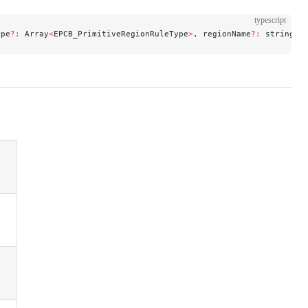
typescript
ype
?:
 Array
<
EPCB_PrimitiveRegionRuleType
>
, regionName
?:
 string, 