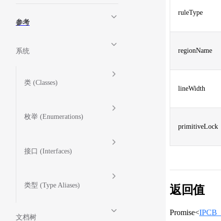
ruleType
参考
regionName
系统
类 (Classes)
lineWidth
枚举 (Enumerations)
primitiveLock
接口 (Interfaces)
类型 (Type Aliases)
返回值
Promise<
IPCB_
文档树