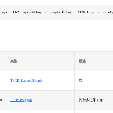
(layer: TPCB_LayersOfRegion, complexPolygon: IPCB_Polygon, ruleT
类型
描述
TPCB_LayersOfRegion
层
on
IPCB_Polygon
复杂多边形对象