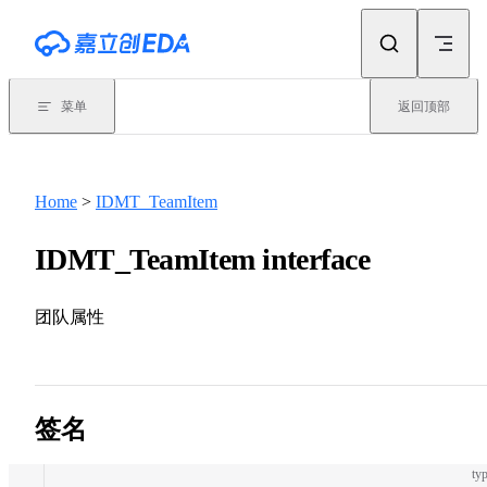
Skip to content
菜单
返回顶部
Home
>
IDMT_TeamItem
IDMT_TeamItem interface
团队属性
签名
typ