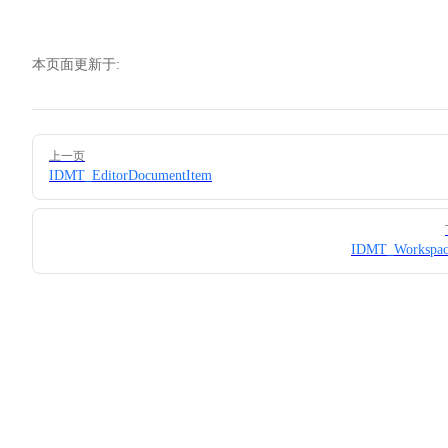
本页面更新于:
Pager
上一页
IDMT_EditorDocumentItem
IDMT_Workspac