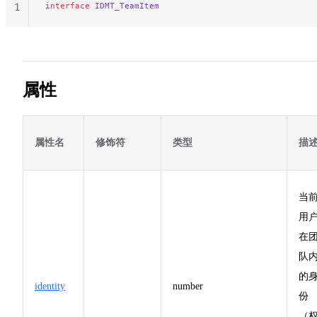
interface
 IDMT_TeamItem
1
属性
属性名
修饰符
类型
描
当
用
在
队
的
identity
number
份
（