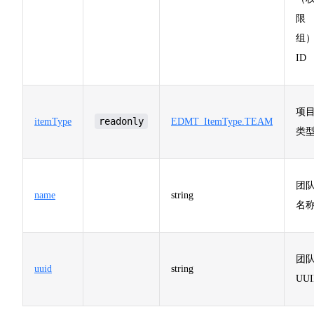
限
组
ID
项
readonly
itemType
EDMT_ItemType.TEAM
类
团
name
string
名
团
uuid
string
UU