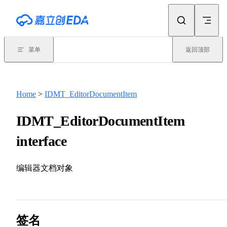
Skip to content
菜单
返回顶部
Home
>
IDMT_EditorDocumentItem
IDMT_EditorDocumentItem
interface
编辑器文档对象
签名