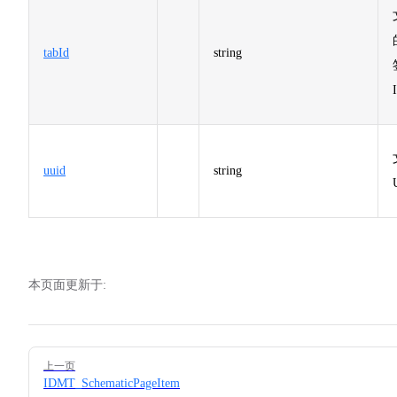
tabId
string
uuid
string
本页面更新于:
Pager
上一页
IDMT_SchematicPageItem