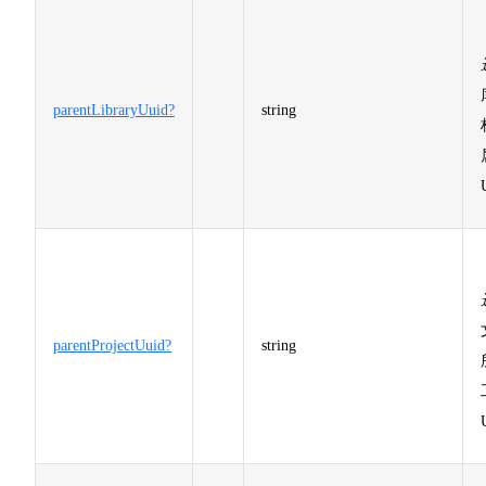
parentLibraryUuid?
string
parentProjectUuid?
string