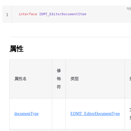
typ
interface
 IDMT_EditorDocumentItem
1
属性
修
属性名
饰
类型
符
documentType
EDMT_EditorDocumentType