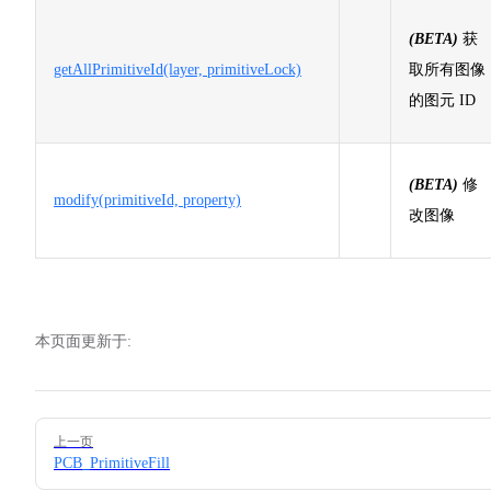
(BETA)
获
getAllPrimitiveId(layer, primitiveLock)
取所有图像
的图元 ID
(BETA)
修
modify(primitiveId, property)
改图像
本页面更新于:
Pager
上一页
PCB_PrimitiveFill