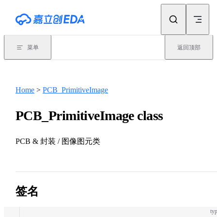
Skip to content
菜单
返回顶部
Home
>
PCB_PrimitiveImage
PCB_PrimitiveImage class
PCB & 封装 / 图像图元类
签名
typ