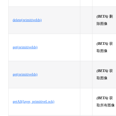
(BETA)
删
delete(primitiveIds)
除图像
(BETA)
获
get(primitiveIds)
取图像
(BETA)
获
get(primitiveIds)
取图像
(BETA)
获
getAll(layer, primitiveLock)
取所有图像