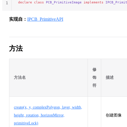
declare
 class
 PCB_PrimitiveImage
 implements
 IPCB_Primi
1
实现自：
IPCB_PrimitiveAPI
方法
修
方法名
饰
描述
符
create(x, y, complexPolygon, layer, width,
height, rotation, horizonMirror,
创建图像
primitiveLock)