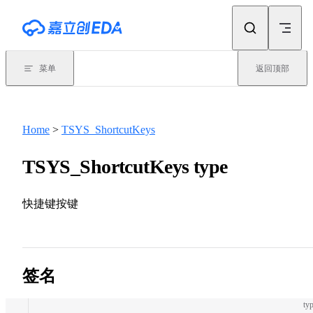
Skip to content
菜单
返回顶部
Home
>
TSYS_ShortcutKeys
TSYS_ShortcutKeys type
快捷键按键
签名
typ