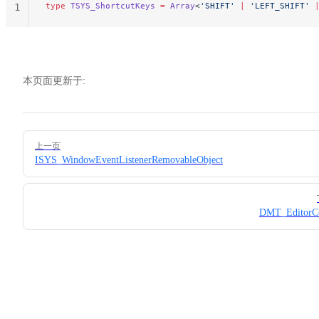
type
 TSYS_ShortcutKeys
 =
 Array
<
'SHIFT'
 |
 'LEFT_SHIFT'
 
1
本页面更新于:
Pager
上一页
ISYS_WindowEventListenerRemovableObject
DMT_EditorCo