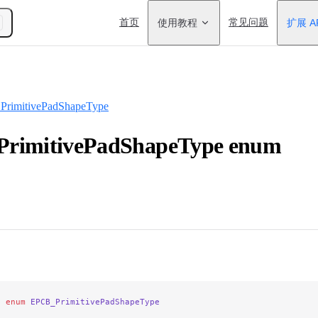
Main Navigation
首页
使用教程
常见问题
扩展 A
rimitivePadShapeType
rimitivePadShapeType enum
e
 enum
 EPCB_PrimitivePadShapeType