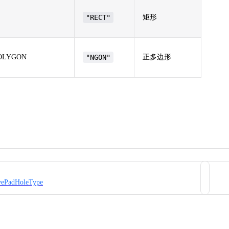
"RECT"
矩形
OLYGON
"NGON"
正多边形
vePadHoleType