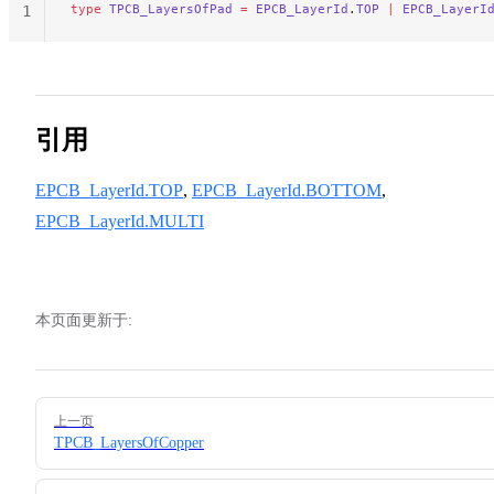
type
 TPCB_LayersOfPad
 =
 EPCB_LayerId
.
TOP
 |
 EPCB_LayerI
1
引用
EPCB_LayerId.TOP
,
EPCB_LayerId.BOTTOM
,
EPCB_LayerId.MULTI
本页面更新于:
Pager
上一页
TPCB_LayersOfCopper