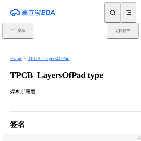
Skip to content
菜单
返回顶部
Home
>
TPCB_LayersOfPad
TPCB_LayersOfPad type
焊盘所属层
签名
typ