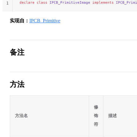
declare
 class
 IPCB_PrimitiveImage
 implements
 IPCB_Prim
1
实现自：
IPCB_Primitive
备注
方法
修
方法名
饰
描述
符