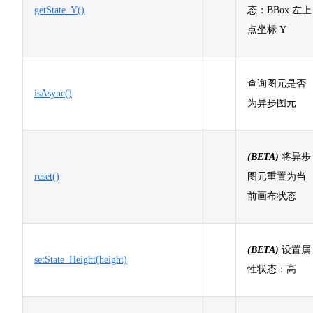
getState_Y()
态：BBox 左上
点坐标 Y
查询图元是否
isAsync()
为异步图元
(BETA)
将异步
reset()
图元重置为当
前画布状态
(BETA)
设置属
setState_Height(height)
性状态：高