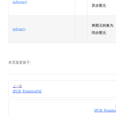
toAsync()
异步图元
将图元转换为
toSync()
同步图元
本页面更新于:
Pager
上一页
IPCB_PrimitiveFill
IPCB_Primiti