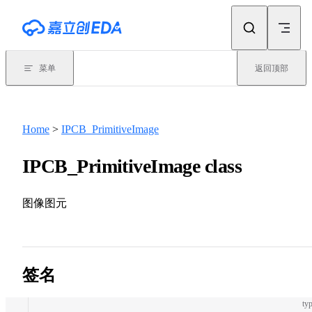
Skip to content
菜单
返回顶部
Home
>
IPCB_PrimitiveImage
IPCB_PrimitiveImage class
图像图元
签名
typ