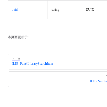
uuid
string
UUID
本页面更新于:
Pager
上一页
ILIB_PanelLibrarySearchItem
ILIB_Symbo