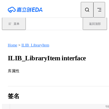
Skip to content
菜单
返回顶部
Home
>
ILIB_LibraryItem
ILIB_LibraryItem interface
库属性
签名
typ