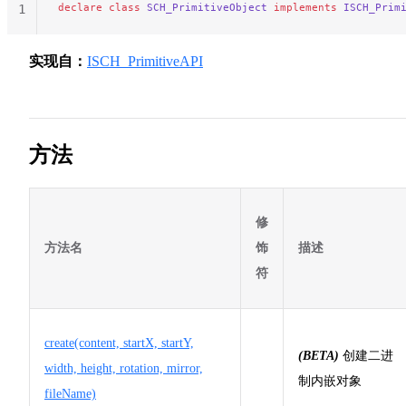
declare
 class
 SCH_PrimitiveObject
 implements
 ISCH_Prim
1
实现自：
ISCH_PrimitiveAPI
方法
修
方法名
饰
描述
符
create(content, startX, startY,
(BETA)
创建二进
width, height, rotation, mirror,
制内嵌对象
fileName)