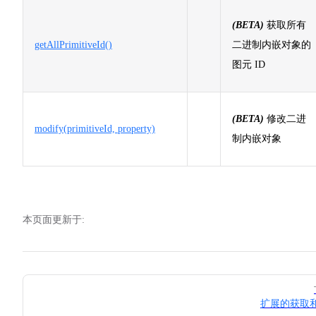
(BETA)
获取所有
getAllPrimitiveId()
二进制内嵌对象的
图元 ID
(BETA)
修改二进
modify(primitiveId, property)
制内嵌对象
本页面更新于:
Pager
扩展的获取