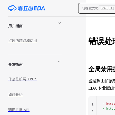
Skip to content
搜索文档
Ctrl
K
Sidebar Navigation
用户指南
错误处
扩展的获取和使用
开发指南
全局禁用
什么是扩展 API？
当遇到由扩展
EDA 专业版编
如何开始
- http
1
+ http
调用扩展 API
2