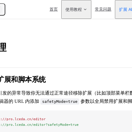
Main Navigation
首页
使用教程
常见问题
扩展 A
理
扩展和脚本系统
引发的异常导致你无法通过正常途径移除扩展（比如顶部菜单栏
辑器的 URL 内添加
参数以全局禁用扩展和脚
safetyMode=true
s://pro.lceda.cn/editor
s://pro.lceda.cn/editor?safetyMode=true