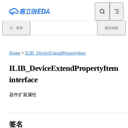
Skip to content
菜单
返回顶部
Home
>
ILIB_DeviceExtendPropertyItem
ILIB_DeviceExtendPropertyItem
interface
器件扩展属性
签名