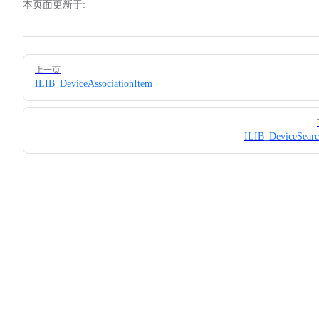
本页面更新于:
Pager
上一页
ILIB_DeviceAssociationItem
ILIB_DeviceSear