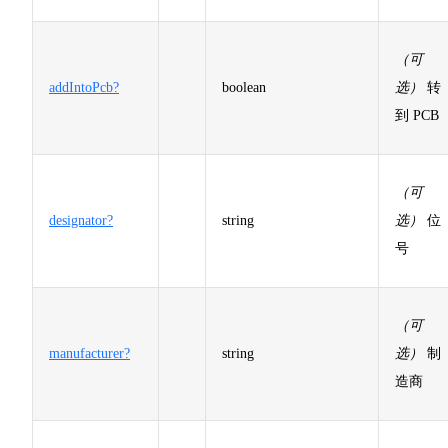
（可
addIntoPcb?
boolean
选）
转
到 PCB
（可
designator?
string
选）
位
号
（可
manufacturer?
string
选）
制
造商