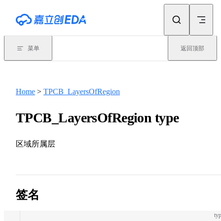
Skip to content
菜单
返回顶部
Home
>
TPCB_LayersOfRegion
TPCB_LayersOfRegion type
区域所属层
签名
typ