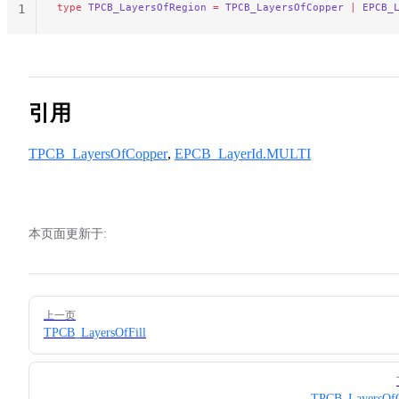
type
 TPCB_LayersOfRegion
 =
 TPCB_LayersOfCopper
 |
 EPCB_
1
引用
TPCB_LayersOfCopper
,
EPCB_LayerId.MULTI
本页面更新于:
Pager
上一页
TPCB_LayersOfFill
TPCB_LayersOfO