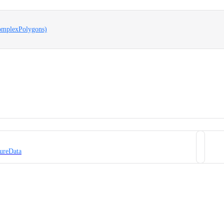
complexPolygons)
ureData