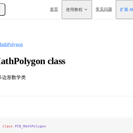
Main Navigation
首页
使用教程
常见问题
扩展 A
athPolygon
thPolygon class
/ 多边形数学类
e
 class
 PCB_MathPolygon