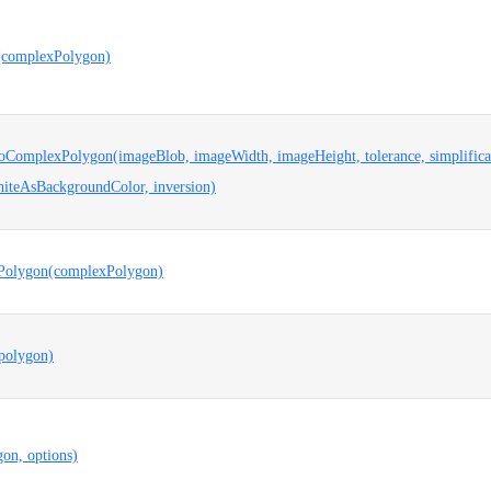
h(complexPolygon)
ComplexPolygon(imageBlob, imageWidth, imageHeight, tolerance, simplifica
hiteAsBackgroundColor, inversion)
Polygon(complexPolygon)
polygon)
gon, options)