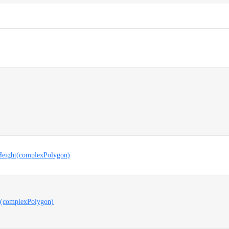
Height(complexPolygon)
t(complexPolygon)