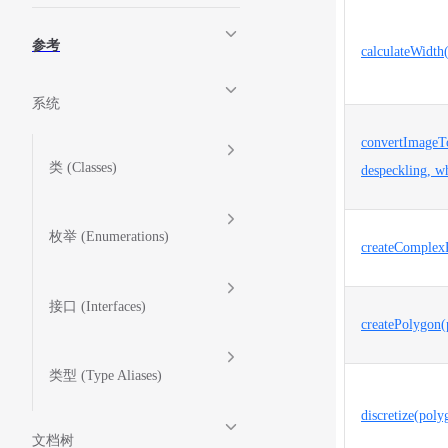
参考
calculateWidt
系统
convertImageTo
类 (Classes)
despeckling, w
枚举 (Enumerations)
createComplex
接口 (Interfaces)
createPolygon(
类型 (Type Aliases)
discretize(poly
文档树