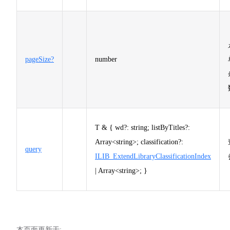
pageSize?
number
T & { wd?: string; listByTitles?:
Array<string>; classification?:
query
ILIB_ExtendLibraryClassificationIndex
| Array<string>; }
本页面更新于: