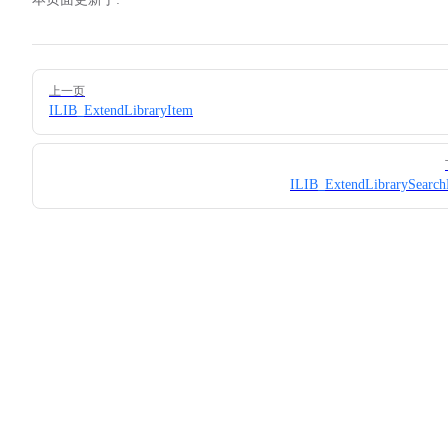
Pager
上一页
ILIB_ExtendLibraryItem
ILIB_ExtendLibrarySearch