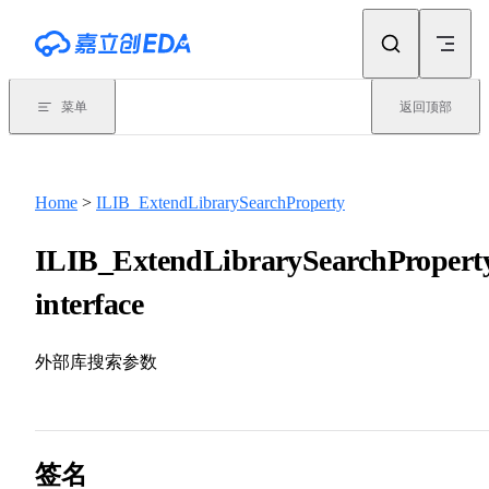
Skip to content
菜单
返回顶部
Home
>
ILIB_ExtendLibrarySearchProperty
ILIB_ExtendLibrarySearchPropert
interface
外部库搜索参数
签名