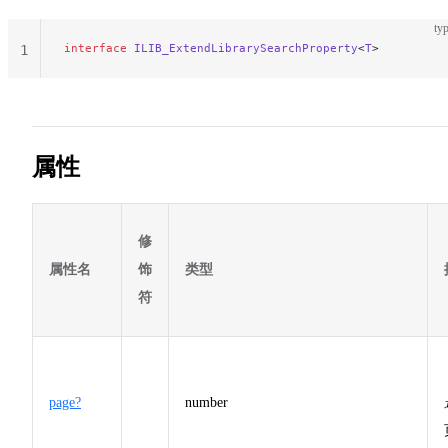
typ
interface
 ILIB_ExtendLibrarySearchProperty
<
T
>
1
属性
修
属性名
饰
类型
符
page?
number