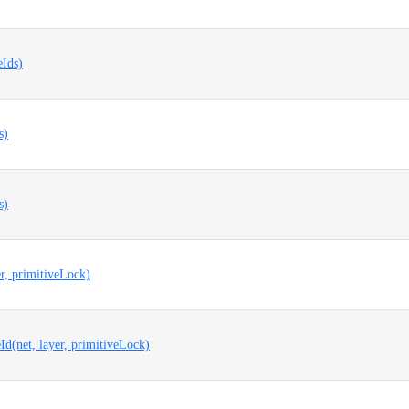
eIds)
s)
s)
er, primitiveLock)
Id(net, layer, primitiveLock)