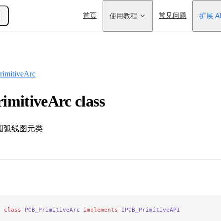
Main Navigation
首页
使用教程
常见问题
扩展 A
imitiveArc
mitiveArc class
/ 圆弧线图元类
e
 class
 PCB_PrimitiveArc
 implements
 IPCB_PrimitiveAPI