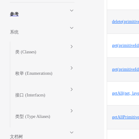
参考
delete(primitiv
系统
get(primitiveId
类 (Classes)
get(primitiveId
枚举 (Enumerations)
getAll(net, lay
接口 (Interfaces)
类型 (Type Aliases)
getAllPrimitive
文档树