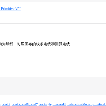
PrimitiveAPI
均为导线，对应画布的线条走线和圆弧走线
er, startX, startY, endX, endY, arcAngle, lineWidth, interactiveMode, primitive