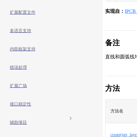
实现自：
IPCB_
扩展配置文件
多语言支持
备注
内联框架支持
直线和圆弧线
错误处理
扩展广场
方法
接口稳定性
方法名
辅助项目
create(net, lay