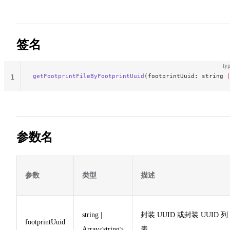
签名
typ
getFootprintFileByFootprintUuid
(footprintUuid: string 
1
参数名
参数
类型
描述
string |
封装 UUID 或封装 UUID 列
footprintUuid
Array<string>
表