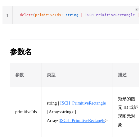
typ
delete
(
primitiveIds
:
 string
 |
 ISCH_PrimitiveRectangle
 
1
参数名
参数
类型
描述
矩形的图
string |
ISCH_PrimitiveRectangle
元 ID 或矩
primitiveIds
| Array<string> |
形图元对
Array<
ISCH_PrimitiveRectangle
>
象