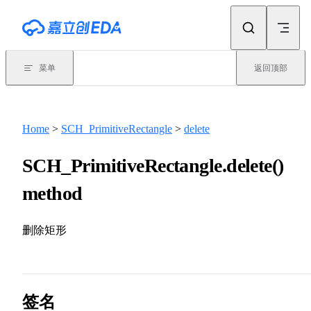
Skip to content
菜单
返回顶部
Home
>
SCH_PrimitiveRectangle
>
delete
SCH_PrimitiveRectangle.delete()
method
删除矩形
签名