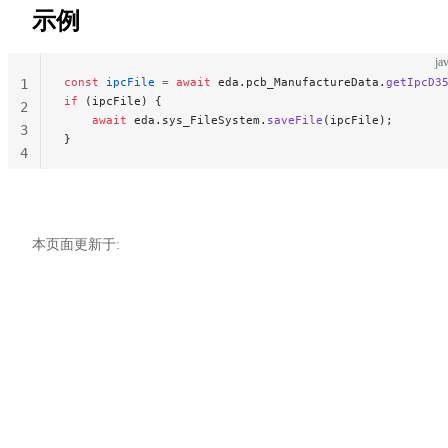
示例
ja
const
 ipcFile
 =
 await
 eda.pcb_ManufactureData.
getIpcD3
1
if
 (ipcFile) {
2
    await
 eda.sys_FileSystem.
saveFile
(ipcFile);
3
}
4
本页面更新于: