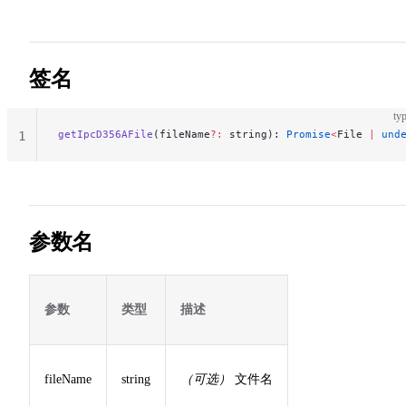
签名
typ
getIpcD356AFile
(fileName
?:
 string): 
Promise
<
File 
|
 und
1
参数名
参数
类型
描述
fileName
string
（可选）
文件名