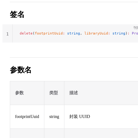
签名
typ
delete
(
footprintUuid
:
 string
, 
libraryUuid
:
 string
)
:
 Pr
1
参数名
参数
类型
描述
footprintUuid
string
封装 UUID