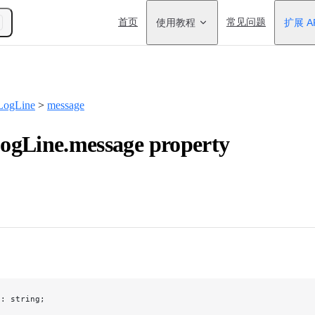
Main Navigation
首页
使用教程
常见问题
扩展 A
LogLine
>
message
gLine.message property
e
: string;