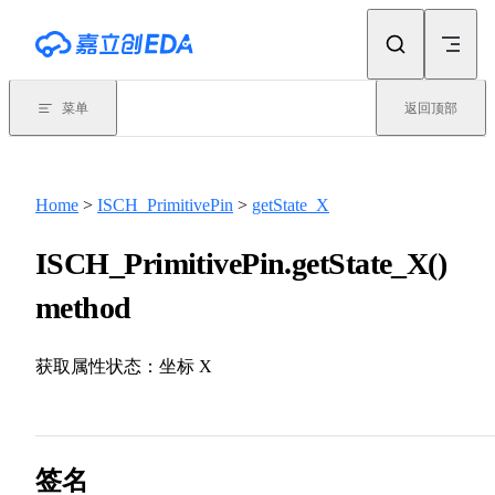
Skip to content
菜单
返回顶部
Home
>
ISCH_PrimitivePin
>
getState_X
ISCH_PrimitivePin.getState_X()
method
获取属性状态：坐标 X
签名