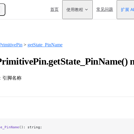
Main Navigation
首页
使用教程
常见问题
扩展 A
rimitivePin
>
getState_PinName
imitivePin.getState_PinName() 
：引脚名称
te_PinName
(): string;