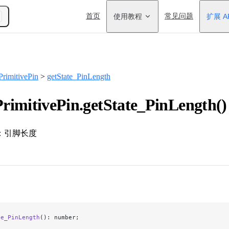
Main Navigation
首页
使用教程
常见问题
扩展 A
rimitivePin
>
getState_PinLength
imitivePin.getState_PinLength(
：引脚长度
te_PinLength
(): number;