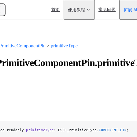
Main Navigation
首页
使用教程
常见问题
扩展 A
rimitiveComponentPin
>
primitiveType
rimitiveComponentPin.primitiveT
ted readonly 
primitiveType
: ESCH_PrimitiveType.
COMPONENT_PIN
;