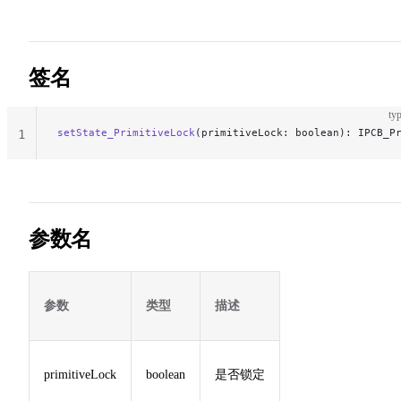
签名
typ
setState_PrimitiveLock
(primitiveLock: boolean): IPCB_P
1
参数名
参数
类型
描述
primitiveLock
boolean
是否锁定