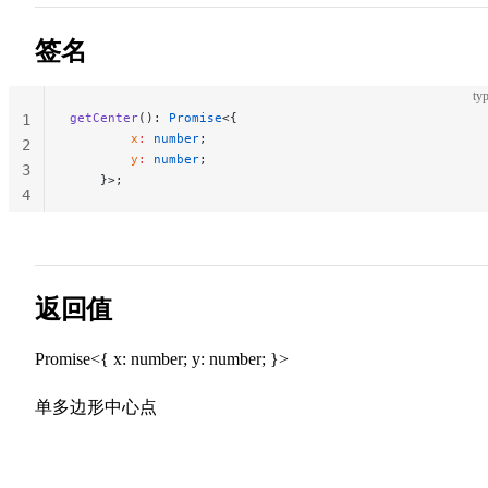
签名
typ
getCenter
(): 
Promise
<{
1
        x
:
 number
;
2
        y
:
 number
;
3
    }>;
4
返回值
Promise<{ x: number; y: number; }>
单多边形中心点