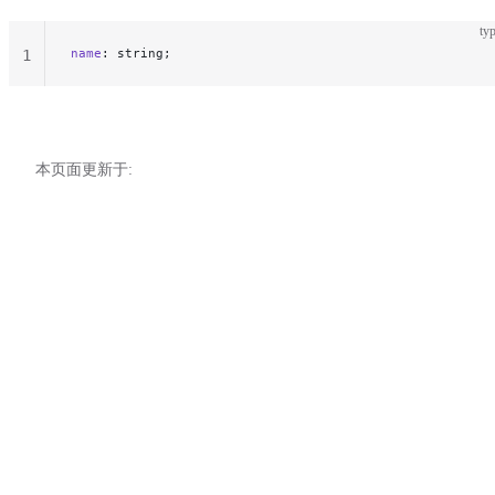
typ
name
: string;
1
本页面更新于: