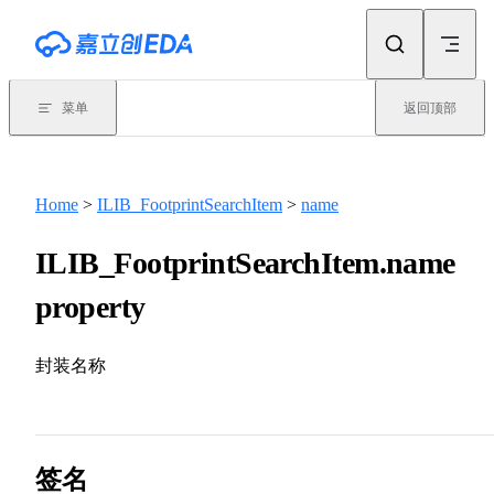
Skip to content
菜单
返回顶部
Home
>
ILIB_FootprintSearchItem
>
name
ILIB_FootprintSearchItem.name
property
封装名称
签名