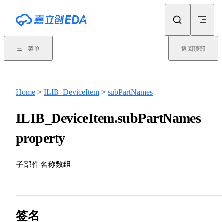
Skip to content
菜单
返回顶部
Home
>
ILIB_DeviceItem
>
subPartNames
ILIB_DeviceItem.subPartNames
property
子部件名称数组
签名