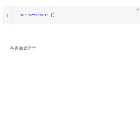
typ
subPartNames
: [];
1
本页面更新于: