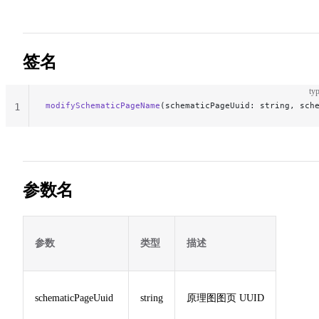
签名
typ
modifySchematicPageName
(schematicPageUuid: string, sch
1
参数名
参数
类型
描述
schematicPageUuid
string
原理图图页 UUID