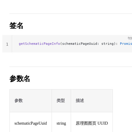
签名
typ
getSchematicPageInfo
(schematicPageUuid: string): 
Promi
1
参数名
参数
类型
描述
schematicPageUuid
string
原理图图页 UUID