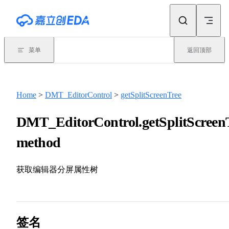
Skip to content
菜单
返回顶部
Home
>
DMT_EditorControl
>
getSplitScreenTree
DMT_EditorControl.getSplitScreenT
method
获取编辑器分屏属性树
签名