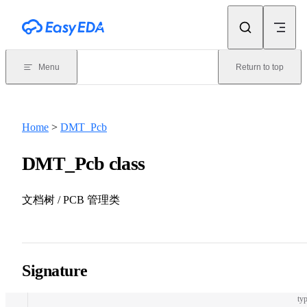
Skip to content
Menu
Return to top
Home
>
DMT_Pcb
DMT_Pcb class
文档树 / PCB 管理类
Signature
typ