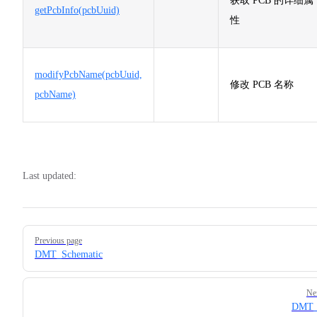
获取 PCB 的详细属
getPcbInfo(pcbUuid)
性
modifyPcbName(pcbUuid,
修改 PCB 名称
pcbName)
Last updated:
Pager
Previous page
DMT_Schematic
Ne
DMT_