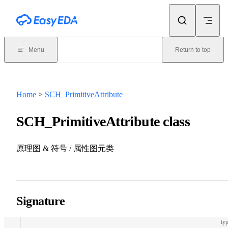
Skip to content
Menu
Return to top
Home
>
SCH_PrimitiveAttribute
SCH_PrimitiveAttribute class
原理图 & 符号 / 属性图元类
Signature
typ