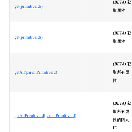
(BETA)
获
get(primitiveIds)
取属性
(BETA)
获
get(primitiveIds)
取属性
(BETA)
获
getAll(parentPrimitiveId)
取所有属
性
(BETA)
获
取所有属
getAllPrimitiveId(parentPrimitiveId)
性的图元
ID