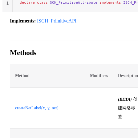
declare
 class
 SCH_PrimitiveAttribute
 implements
 ISCH_P
1
Implements:
ISCH_PrimitiveAPI
Methods
Method
Modifiers
Descriptio
(BETA)
创
createNetLabel(x, y, net)
建网络标
签