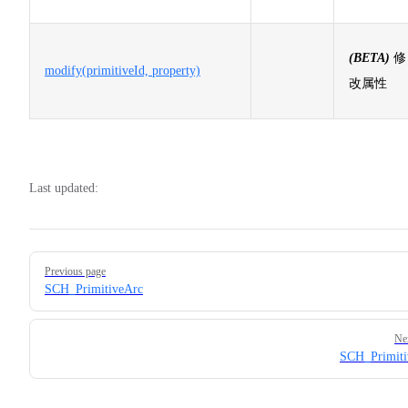
(BETA)
修
modify(primitiveId, property)
改属性
Last updated:
Pager
Previous page
SCH_PrimitiveArc
Ne
SCH_Primiti