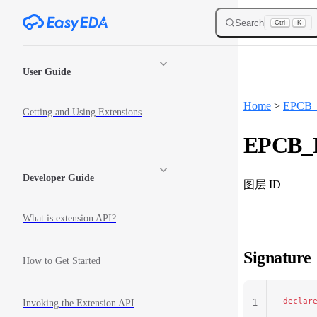
Skip to content
Search
Ctrl
K
Sidebar Navigation
User Guide
Home
>
EPCB_
Getting and Using Extensions
EPCB_L
Developer Guide
图层 ID
What is extension API?
Signature
How to Get Started
declar
1
Invoking the Extension API