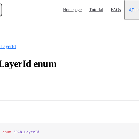
Main Navigation
Homepage
Tutorial
FAQs
API
LayerId
ayerId enum
e
 enum
 EPCB_LayerId