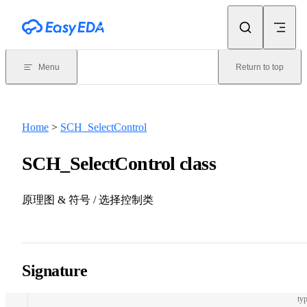
Skip to content
Menu
Return to top
Home
>
SCH_SelectControl
SCH_SelectControl class
原理图 & 符号 / 选择控制类
Signature
typ