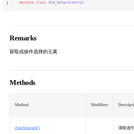
declare
 class
 SCH_SelectControl
1
Remarks
获取或操作选择的元素
Methods
Method
Modifiers
Descript
clearSelected()
清除选