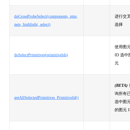
doCrossProbeSelect(components, pins,
进行交
nets, highlight, select)
选择
使用图
doSelectPrimitives(primitiveIds)
ID 选中
元
(BETA)
询所有
getAllSelectedPrimitives_PrimitiveId()
选中图
的图元 I