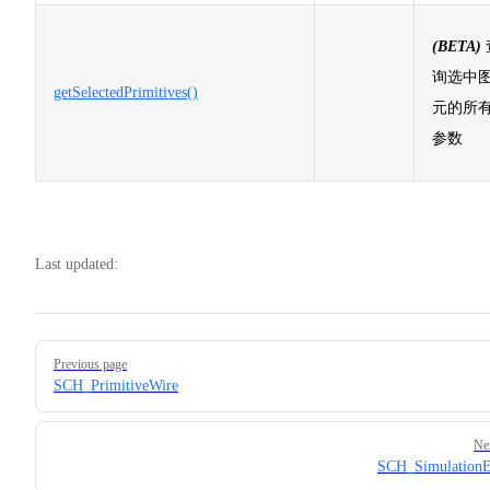
(BETA)
询选中
getSelectedPrimitives()
元的所
参数
Last updated:
Pager
Previous page
SCH_PrimitiveWire
Ne
SCH_SimulationE