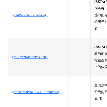
(BETA)
询所有
getAllSelectedPrimitives()
选中图
的图元
象
(BETA)
取当前
getCurrentMousePosition()
标在画
上的位
查询选
getSelectedPrimitives_PrimitiveId()
图元的
元 ID