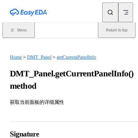
Skip to content
Menu
Return to top
Home
>
DMT_Panel
>
getCurrentPanelInfo
DMT_Panel.getCurrentPanelInfo()
method
获取当前面板的详细属性
Signature