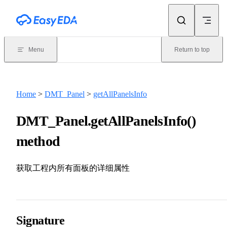
Skip to content
Menu
Return to top
Home
>
DMT_Panel
>
getAllPanelsInfo
DMT_Panel.getAllPanelsInfo()
method
获取工程内所有面板的详细属性
Signature