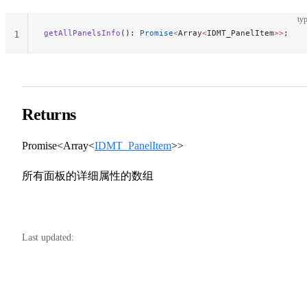
typ
getAllPanelsInfo
(): 
Promise
<
Array
<
IDMT_PanelItem
>>
;
1
Returns
Promise<Array<
IDMT_PanelItem
>>
所有面板的详细属性的数组
Last updated: