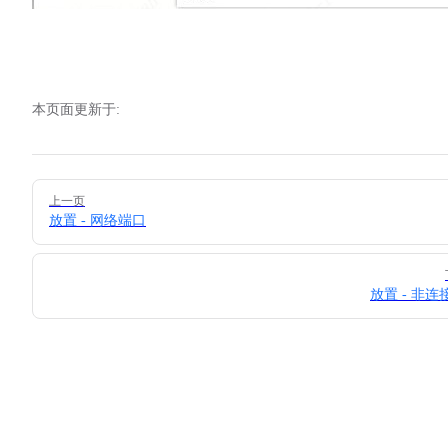
本页面更新于:
Pager
上一页
放置 - 网络端口
放置 - 非连