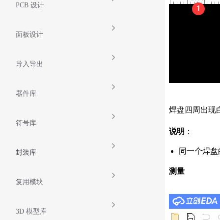
PCB 设计
面板设计
导入导出
器件库
焊盘四周出现
符号库
说明
：
同一个焊盘
封装库
测量
复用模块
3D 模型库