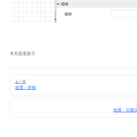
本页面更新于:
Pager
上一页
放置 - 折线
放置 - 贝塞