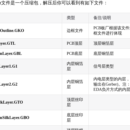
ber文件是一个压缩包，解压后你可以看到有如下文件：
类型
备注/说明
PCB板厂根据该文件
dOutline.GKO
边框文件
框文件进行体现
ayer.GTL
PCB顶层
顶层铜箔层
omLayer.GBL
PCB底层
底层铜箔层
内层铜箔
Layer1.G1
信号层类型
层
内电层类型的内层，
内层铜箔
Layer2.G2
输出在Gerber)。
层
EDA负片方式的内
顶层丝印
lkLayer.GTO
层
底层丝印
mSilkLayer.GBO
层