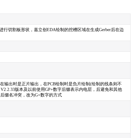
进行切割板形状，嘉立创EDA绘制的挖槽区域在生成Gerber后在边
在输出时是正片输出，在PCB绘制时是负片绘制(绘制的线条则不
注：V2.2.33版本及以前使用GP+数字后缀表示内电层，后避免和其他
层后缀名冲突，改为G+数字的方式