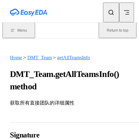
Skip to content
Menu
Return to top
Home
>
DMT_Team
>
getAllTeamsInfo
DMT_Team.getAllTeamsInfo()
method
获取所有直接团队的详细属性
Signature