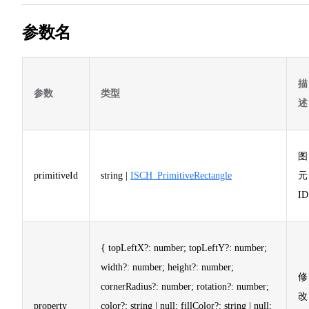
参数名
描
参数
类型
述
图
primitiveId
string |
ISCH_PrimitiveRectangle
元
ID
{ topLeftX?: number; topLeftY?: number;
width?: number; height?: number;
修
cornerRadius?: number; rotation?: number;
改
property
color?: string | null; fillColor?: string | null;