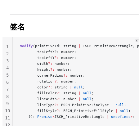
签名
typ
modify
(primitiveId: string 
|
 ISCH_PrimitiveRectangle, 
1
        topLeftX?: number;
2
        topLeftY
?:
 number;
3
        width
?:
 number;
4
        height
?:
 number;
5
        cornerRadius
?:
 number;
        rotation
?:
 number;
6
        color
?:
 string 
|
 null
;
7
        fillColor
?:
 string 
|
 null
;
8
        lineWidth
?:
 number 
|
 null
;
9
        lineType
?:
 ESCH_PrimitiveLineType 
|
 null
;
10
        fillStyle
?:
 ESCH_PrimitiveFillStyle 
|
 null
;
    }): 
Promise
<
ISCH_PrimitiveRectangle 
|
 undefined
>
;
11
12
13