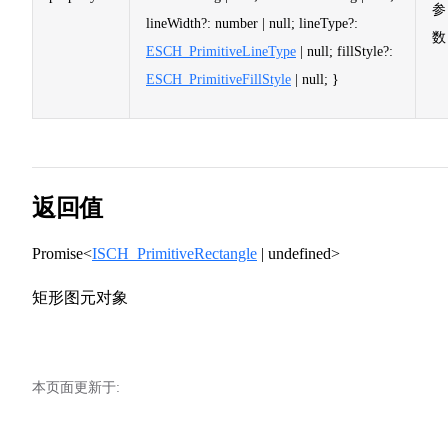
参
lineWidth?: number | null; lineType?:
数
ESCH_PrimitiveLineType
| null; fillStyle?:
ESCH_PrimitiveFillStyle
| null; }
返回值
Promise<
ISCH_PrimitiveRectangle
| undefined>
矩形图元对象
本页面更新于: