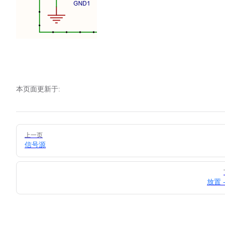
本页面更新于:
Pager
上一页
信号源
放置 